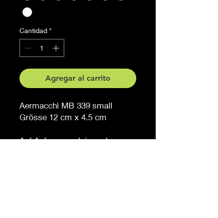
Cantidad
*
Agregar al carrito
Aermacchi MB 339 small
Grösse 12 cm x 4.5 cm
Auf Anfrage auch in anderen
Grössen erhältlich