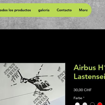
todos los productos
galería
Contacto
More
Airbus H
Lastensei
Precio
30,00 CHF
Farbe
*