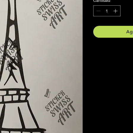
Cantidad
*
Agr