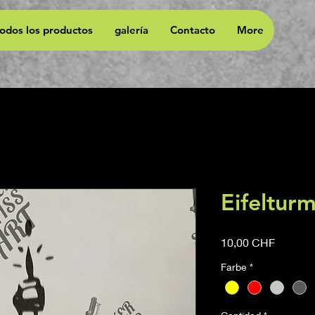
todos los productos
galería
Contacto
More
Eifeltur
Precio
10,00 CHF
Farbe
*