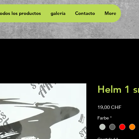
todos los productos
galería
Contacto
More
Helm 1 s
Precio
19,00 CHF
Farbe
*