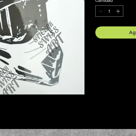
Cantidad
*
Agr