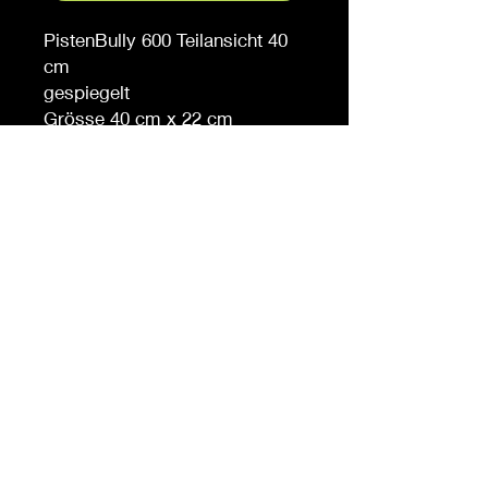
PistenBully 600 Teilansicht 40
cm
gespiegelt
Grösse 40 cm x 22 cm
Auf Anfrage auch in anderen
Grössen erhältlich
Möchten Sie eine andere
Farbe, sagen Sie es uns (
gegen Aufpreis )