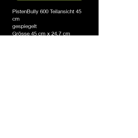
PistenBully 600 Teilansicht 45
cm
gespiegelt
Grösse 45 cm x 24.7 cm
Auf Anfrage auch in anderen
Grössen erhältlich
Möchten Sie eine andere
Farbe, sagen Sie es uns (
gegen Aufpreis )