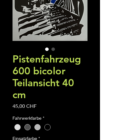
Pistenfahrzeug
600 bicolor
Teilansicht 40
cm
Precio
45,00 CHF
Fahrwerkfarbe
*
Einsatzfarbe
*