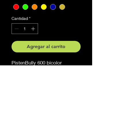
Cantidad
*
Agregar al carrito
PistenBully 600 bicolor
Teilansicht
Grösse 40 cm x 22 cm
Auf Anfrage auch in anderen
Grössen erhältlich
Möchten Sie eine andere
Farbe, sagen Sie es uns (
gegen Aufpreis )