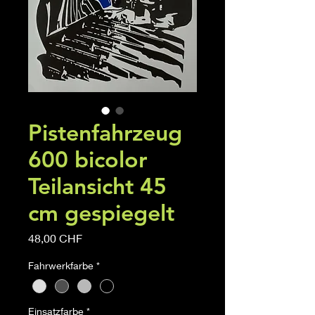
Pistenfahrzeug
600 bicolor
Teilansicht 45
cm gespiegelt
Precio
48,00 CHF
Fahrwerkfarbe
*
Einsatzfarbe
*