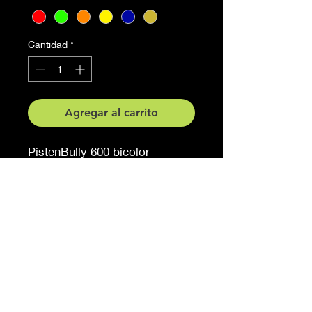
Cantidad
*
Agregar al carrito
PistenBully 600 bicolor
Teilansicht gespiegelt
Grösse 45 cm x 24.7 cm
Auf Anfrage auch in anderen
Grössen erhältlich
Möchten Sie eine andere
Farbe, sagen Sie es uns (
gegen Aufpreis )