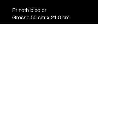
Prinoth bicolor
Grösse 50 cm x 21.8 cm
Auf Anfrage auch in anderen
Grössen erhältlich
Möchten Sie eine andere
Farbe, sagen Sie es uns (
gegen Aufpreis )
© 2023 por Bowtie Company.
Orgullosamente creado con
Wix.com