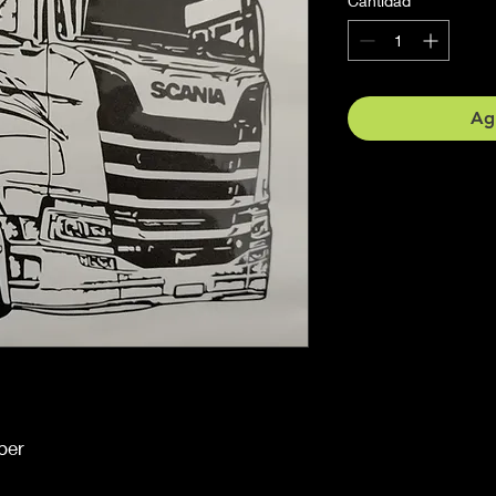
Cantidad
*
Agr
ber