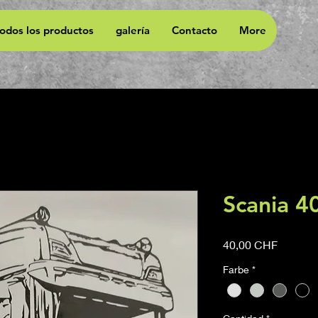
todos los productos
galería
Contacto
More
Scania 4
Precio
40,00 CHF
Farbe
*