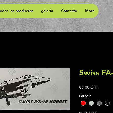
todos los productos
galería
Contacto
More
Swiss FA
Precio
68,00 CHF
Farbe
*