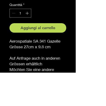
Quantità
*
Aggiungi al carrello
Aerospatiale SA 341 Gazelle
Grösse 27cm x 9.8 cm
Auf Anfrage auch in anderen
Grössen erhältlich
Möchten Sie eine andere
Farbe, sagen Sie es uns (
gegen Aufpreis )