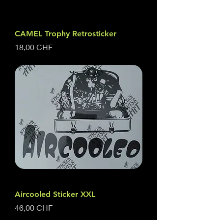
CAMEL Trophy Retrosticker
Prezzo
18,00 CHF
Aircooled Sticker XXL
Prezzo
46,00 CHF