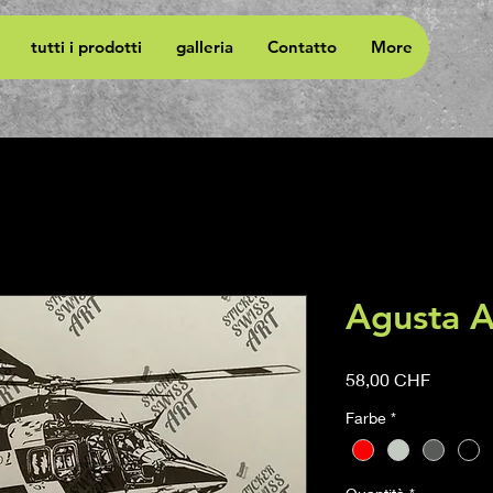
tutti i prodotti
galleria
Contatto
More
Agusta 
Prezzo
58,00 CHF
Farbe
*