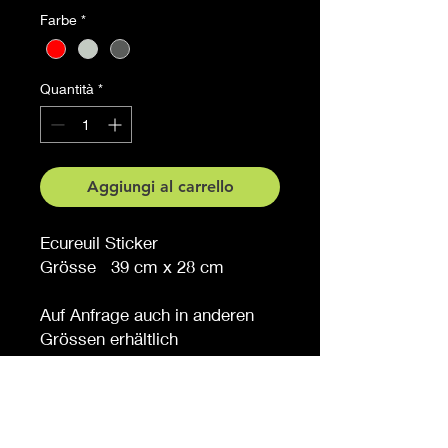
Farbe
*
Quantità
*
Aggiungi al carrello
Ecureuil Sticker
Grösse 39 cm x 28 cm
Auf Anfrage auch in anderen
Grössen erhältlich
Möchten Sie eine andere
Farbe, sagen Sie es uns (
gegen Aufpreis )