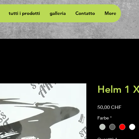
tutti i prodotti
galleria
Contatto
More
Helm 1 
Prezzo
50,00 CHF
Farbe
*