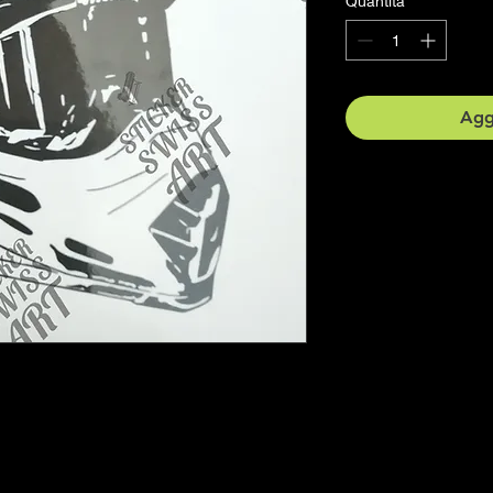
Quantità
*
Aggi