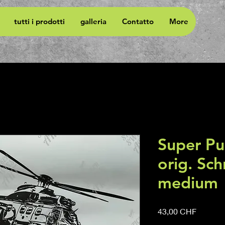
tutti i prodotti
galleria
Contatto
More
Super Pu
orig. Sch
medium
Prezzo
43,00 CHF