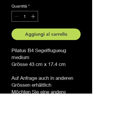
Quantità
*
Aggiungi al carrello
Pilatus B4 Segelflugueug
medium
Grösse 43 cm x 17.4 cm
Auf Anfrage auch in anderen
Grössen erhältlich
Möchten Sie eine andere
Farbe, sagen Sie es uns (
gegen Aufpreis )