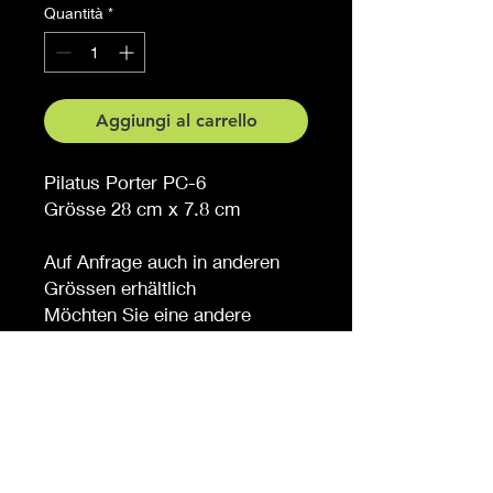
Quantità
*
Aggiungi al carrello
Pilatus Porter PC-6
Grösse 28 cm x 7.8 cm
Auf Anfrage auch in anderen
Grössen erhältlich
Möchten Sie eine andere
Farbe, sagen Sie es uns (
gegen Aufpreis )