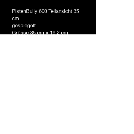
PistenBully 600 Teilansicht 35
cm
gespiegelt
Grösse 35 cm x 19.2 cm
Auf Anfrage auch in anderen
Grössen erhältlich
Möchten Sie eine andere
Farbe, sagen Sie es uns (
gegen Aufpreis )