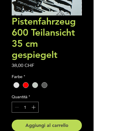
Pistenfahrzeug
600 Teilansicht
35 cm
gespiegelt
Prezzo
38,00 CHF
Farbe
*
Quantità
*
Aggiungi al carrello