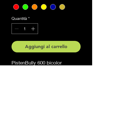
Quantità
*
Aggiungi al carrello
PistenBully 600 bicolor
Teilansicht
Grösse 50 cm x 27.5 cm
Auf Anfrage auch in anderen
Grössen erhältlich
Möchten Sie eine andere
Farbe, sagen Sie es uns (
gegen Aufpreis )