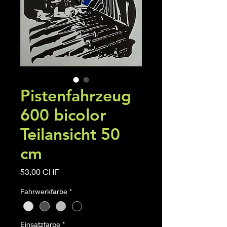
Pistenfahrzeug
600 bicolor
Teilansicht 50
cm
Prezzo
53,00 CHF
Fahrwerkfarbe
*
Einsatzfarbe
*