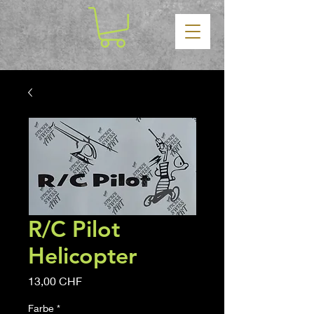
R/C Pilot
Helicopter
Prezzo
13,00 CHF
Farbe
*