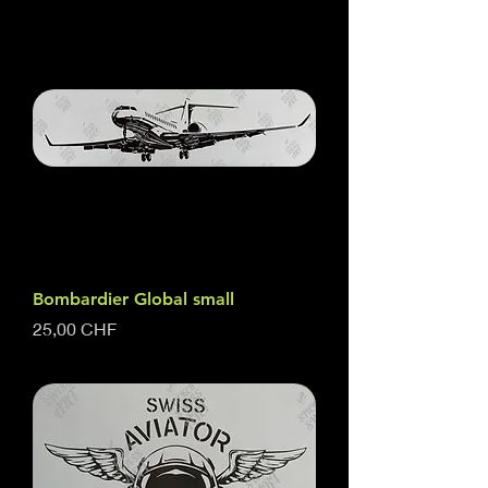
Bombardier Global small
Preis
25,00 CHF