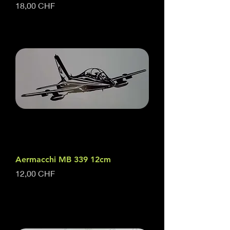
Preis
18,00 CHF
Aermacchi MB 339 12cm
Preis
12,00 CHF