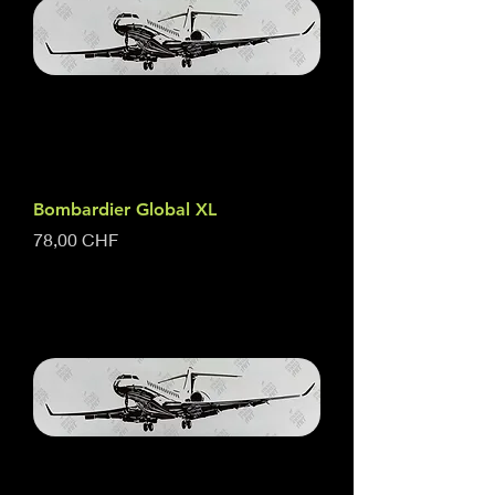
Bombardier Global XL
Preis
78,00 CHF