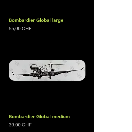
Bombardier Global large
Preis
55,00 CHF
Bombardier Global medium
Preis
39,00 CHF