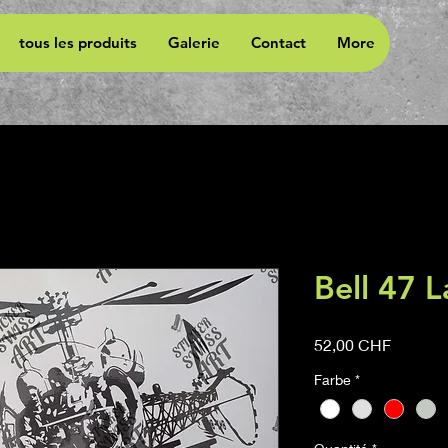
tous les produits
Galerie
Contact
More
Bell 47 
Prix
52,00 CHF
Farbe
*