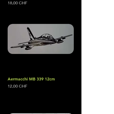
Prix
18,00 CHF
Aermacchi MB 339 12cm
Prix
12,00 CHF