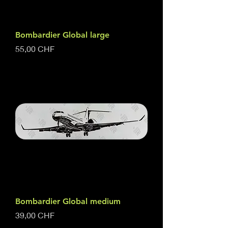
Bombardier Global large
Prix
55,00 CHF
Bombardier Global medium
Prix
39,00 CHF