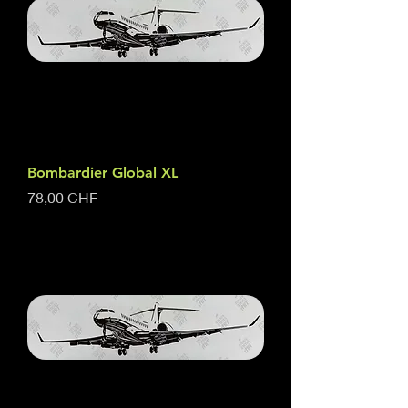
Bombardier Global XL
Prix
78,00 CHF