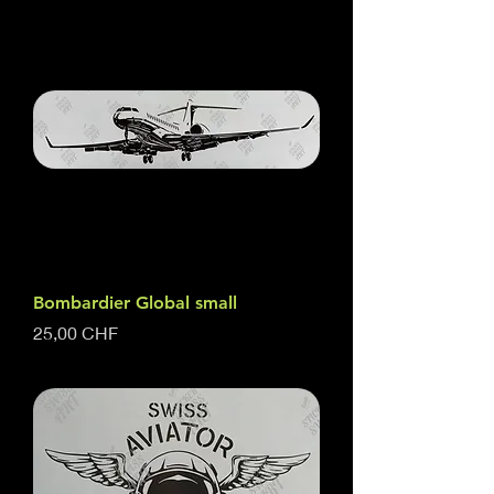
Bombardier Global small
Prix
25,00 CHF