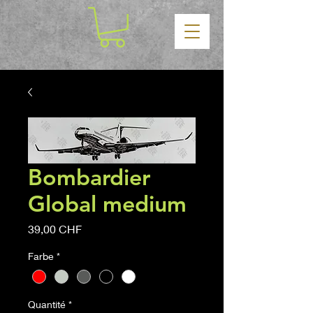
Bombardier
Global medium
Prix
39,00 CHF
Farbe
*
Quantité
*