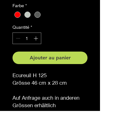
Farbe
*
Quantité
*
Ajouter au panier
Ecureuil H 125
Grösse 46 cm x 28 cm
Auf Anfrage auch in anderen
Grössen erhältlich
Möchten Sie eine andere
Farbe, sagen Sie es uns (
gegen Aufpreis )