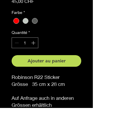
Prix
45,00 CHF
Farbe
*
Quantité
*
Ajouter au panier
Robinson R22 Sticker
Grösse 35 cm x 28 cm
Auf Anfrage auch in anderen
Grössen erhältlich
Möchten Sie eine andere
Farbe, sagen Sie es uns (
gegen Aufpreis )