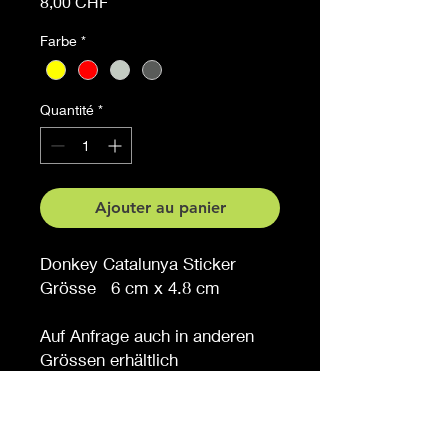
Prix
8,00 CHF
Farbe
*
Quantité
*
Ajouter au panier
Donkey Catalunya Sticker
Grösse 6 cm x 4.8 cm
Auf Anfrage auch in anderen
Grössen erhältlich
Möchten Sie eine andere
Farbe, sagen Sie es uns (
gegen Aufpreis )