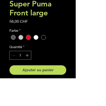
Super Puma
Front large
Prix
56,00 CHF
Farbe
*
Quantité
*
Ajouter au panier
Super Puma Front large Sticker
Grösse : 60cm x 52.7cm