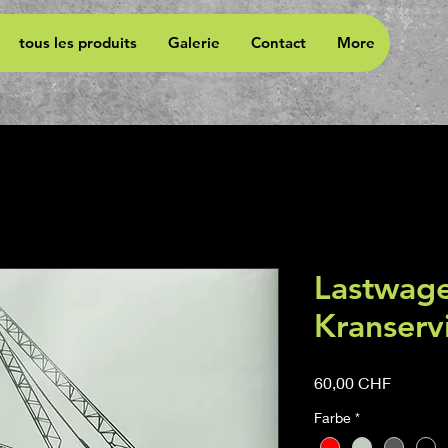
tous les produits
Galerie
Contact
More
Lastwage
Kranserv
Prix
60,00 CHF
Farbe
*