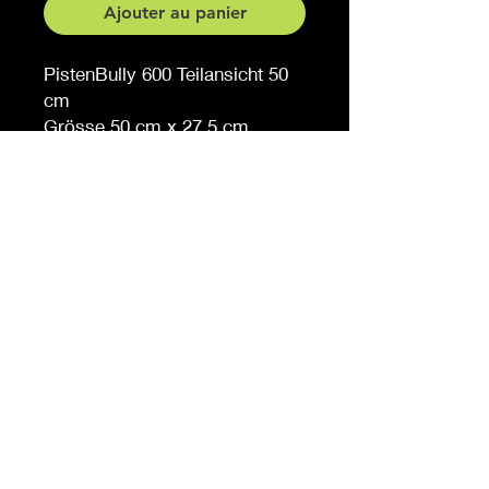
Ajouter au panier
PistenBully 600 Teilansicht 50
cm
Grösse 50 cm x 27.5 cm
Auf Anfrage auch in anderen
Grössen erhältlich
Möchten Sie eine andere
Farbe, sagen Sie es uns (
gegen Aufpreis )