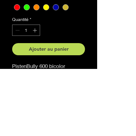
Quantité
*
Ajouter au panier
PistenBully 600 bicolor
Teilansicht gespiegelt
Grösse 40 cm x 22 cm
Auf Anfrage auch in anderen
Grössen erhältlich
Möchten Sie eine andere
Farbe, sagen Sie es uns (
gegen Aufpreis )