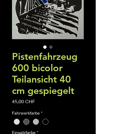
Pistenfahrzeug
600 bicolor
Teilansicht 40
cm gespiegelt
Prix
45,00 CHF
Fahrwerkfarbe
*
Einsatzfarbe
*