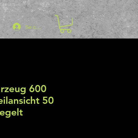
Se connecter
hrzeug 600
eilansicht 50
egelt