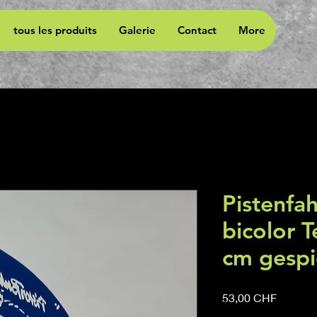
tous les produits
Galerie
Contact
More
Pistenfa
bicolor T
cm gespi
Prix
53,00 CHF