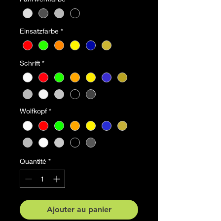
Einsatzfarbe
*
Schrift
*
Wolfkopf
*
Quantité
*
Ajouter au panier