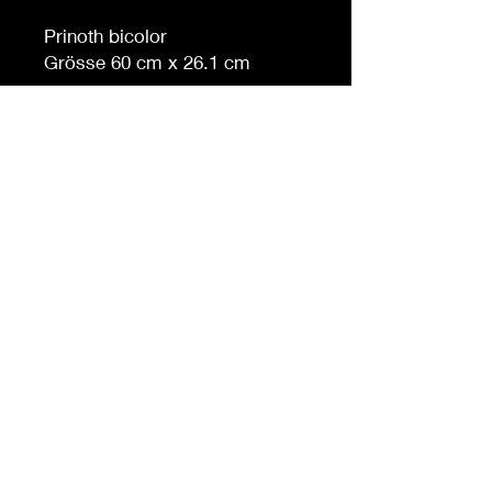
Prinoth bicolor
Grösse 60 cm x 26.1 cm
Auf Anfrage auch in anderen
Grössen erhältlich
Möchten Sie eine andere
Farbe, sagen Sie es uns (
gegen Aufpreis )
© 2023 par Bowtie Company.
Fièrement créé avec
Wix.com