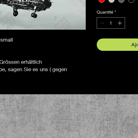
Quantité
*
 small
Aj
Grössen erhältlich
be, sagen Sie es uns ( gegen