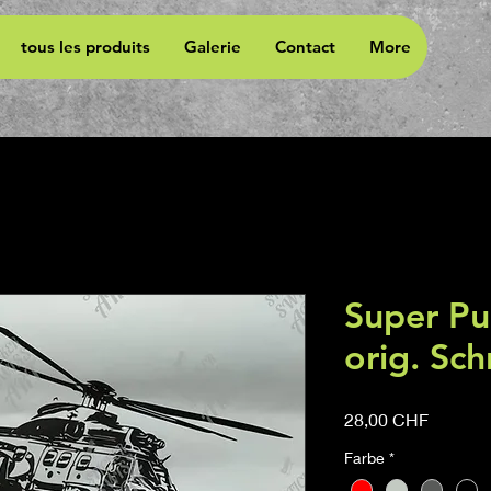
tous les produits
Galerie
Contact
More
Super Pu
orig. Sch
Prix
28,00 CHF
Farbe
*