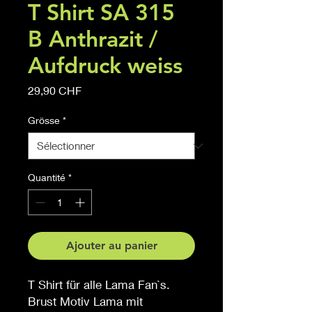
T Shirt SA 315
B Anthrazit /
Aufdruck weiss
Prix
29,90 CHF
Grösse
*
Quantité
*
Ajouter au panier
T Shirt für alle Lama Fan`s.
Brust Motiv Lama mit