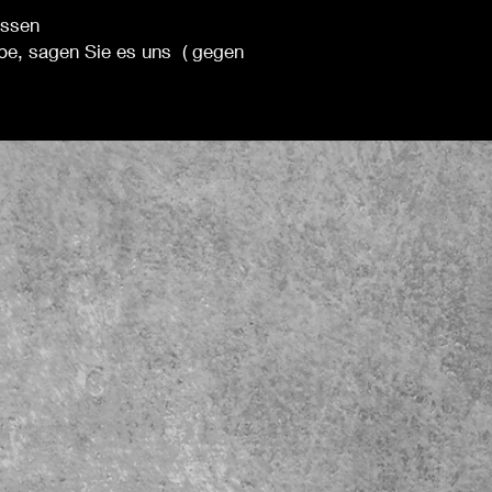
össen
be, sagen Sie es uns ( gegen