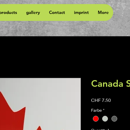
 products
gallery
Contact
imprint
More
Canada S
Price
CHF 7.50
Farbe
*