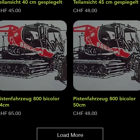
eilansicht 40 cm gespiegelt
Teilansicht 45 cm gespiegelt
rice
Price
HF 45.00
CHF 48.00
istenfahrzeug 800 bicolor
Quick View
Pistenfahrzeug 800 bicolor
Quick View
4cm
50cm
rice
Price
HF 65.00
CHF 48.00
Load More