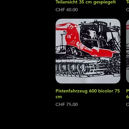
Teilansicht 35 cm gespiegelt
T
Price
P
CHF 40.00
C
Pistenfahrzeug 600 bicolor 75
Quick View
P
cm
6
Price
P
CHF 75.00
C