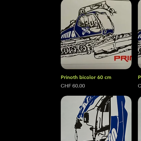
Prinoth bicolor 60 cm
Quick View
P
Price
P
CHF 60.00
C