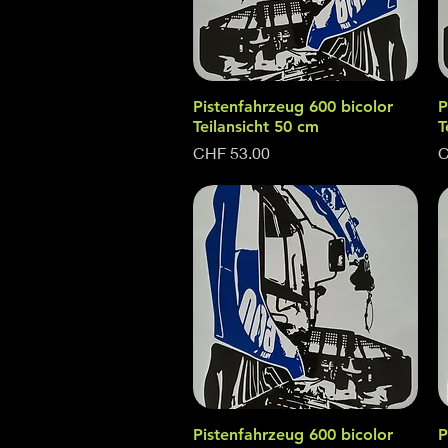
Pistenfahrzeug 600 bicolor
Quick View
P
Teilansicht 50 cm
T
Price
P
CHF 53.00
C
Pistenfahrzeug 600 bicolor
Quick View
P