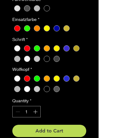
Einsatzfarbe
*
Schrift
*
Wolfkopf
*
Quantity
*
Add to Cart