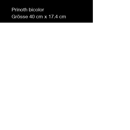
Prinoth bicolor
Grösse 40 cm x 17.4 cm
Auf Anfrage auch in anderen
Grössen erhältlich
Möchten Sie eine andere
Farbe, sagen Sie es uns (
gegen Aufpreis )
© 2023 by Bowtie Company. Proudly
created with
Wix.com