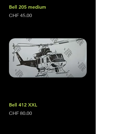
Bell 205 medium
Price
CHF 45.00
Bell 412 XXL
Price
CHF 80.00