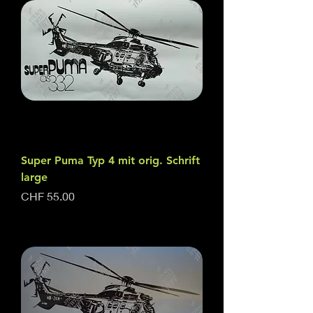
Super Puma Typ 4 mit orig. Schrift
large
Price
CHF 55.00