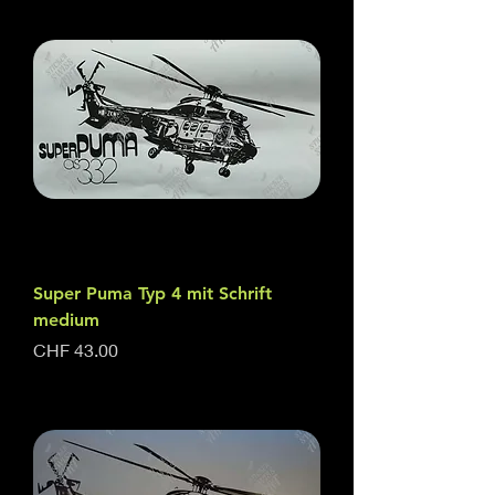
Super Puma Typ 4 mit Schrift
medium
Price
CHF 43.00