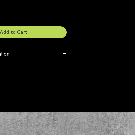
Add to Cart
ation
dere Grössen
dere Farbe, sagen Sie es uns (