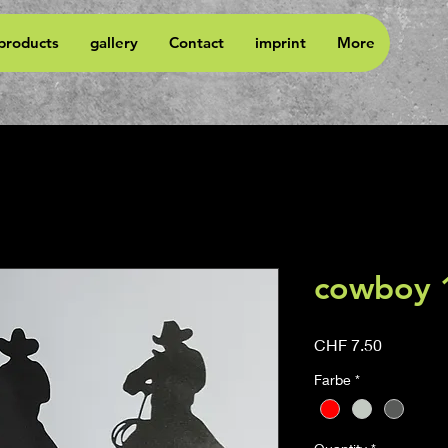
 products
gallery
Contact
imprint
More
cowboy 
Price
CHF 7.50
Farbe
*