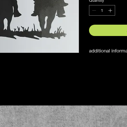
Quantity
*
additional inform
Auf Anfrage auch an
Möchten Sie eine an
gegen Aufpreis