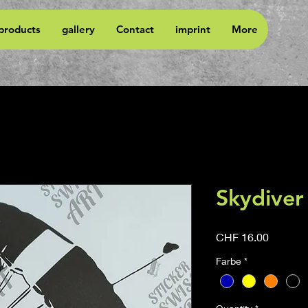
 products
gallery
Contact
imprint
More
Skydiver
Price
CHF 16.00
Farbe
*