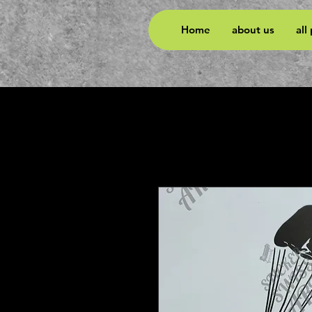
Home
about us
all