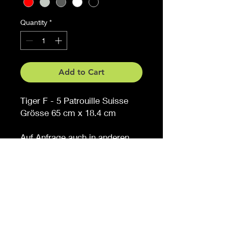
Quantity
*
Add to Cart
Tiger F - 5 Patrouille Suisse
Grösse 65 cm x 18.4 cm
Auf Anfrage auch in anderen
Grössen erhältlich